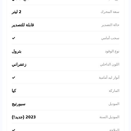
2 ليتر
سعة المحرك
قابلة للتصدير
حالة التصدير
✓
سحب أمامي
بترول
نوع الوقود
زعفراني
اللون الداخلي
✓
أنوار ليد أمامية
كيا
الماركة
سبورتيج
الموديل
2023 (جديد!)
الموديل السنة
✓
الملاحة