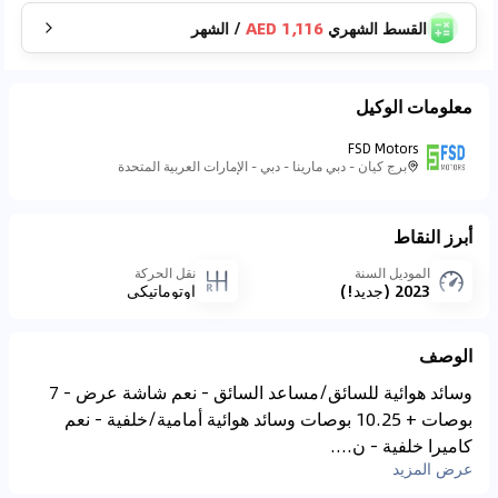
القسط الشهري
1,116 AED
/
الشهر
معلومات الوكيل
FSD Motors
برج كيان - دبي مارينا - دبي - الإمارات العربية المتحدة
أبرز النقاط
الموديل السنة
نقل الحركة
2023 (جديد!)
اوتوماتيكي
الوصف
وسائد هوائية للسائق/مساعد السائق - نعم شاشة عرض - 7
بوصات + 10.25 بوصات وسائد هوائية أمامية/خلفية - نعم
كاميرا خلفية - ن....
عرض المزيد