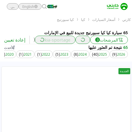
English
ـي
كارتي
أسعار السيارات
كيا
كيا سبورتيج
65 سيارة كيا كيا سبورتيج جديدة للبيع في الإمارات
إعادة تعيين
المرشحات
kia-sportage
السعر
الس
3
65
نتيجة تم العثور عليها
الأحدث
)
1
(
2020
)
1
(
2021
)
1
(
2022
)
5
(
2023
)
8
(
2024
)
40
(
2025
)
9
(
2026
الجديدة