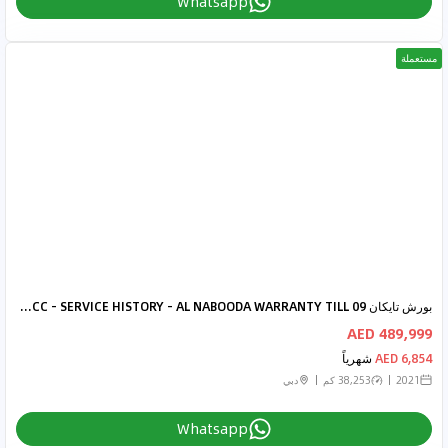
Whatsapp
مستعملة
بورش تايكان Turbo S (755 HP) 2021 - PORSCHE TAYCAN TURBO S - GCC - SERVICE HISTORY - AL NABOODA WARRANTY TILL 09
489,999 AED
6,854 AED
شهرياً
2021
38,253 كم
دبي
Whatsapp