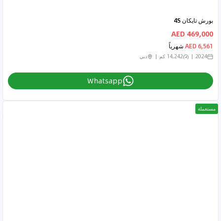
بورش تايكان 4S
469,000 AED
6,561 AED
شهرياً
2024
14,242 كم
دبي
Whatsapp
مستعملة