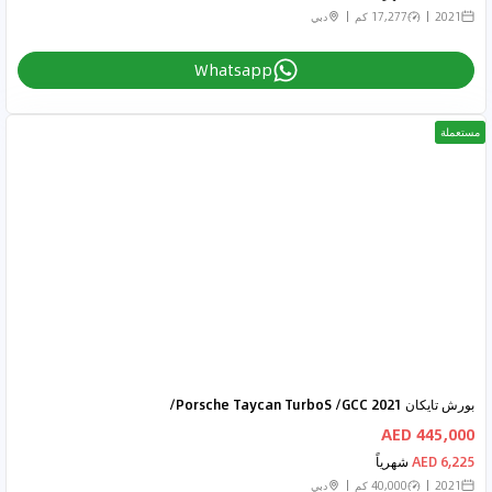
2021
17,277 كم
دبي
Whatsapp
مستعملة
بورش تايكان 2021 Porsche Taycan TurboS /GCC/
445,000 AED
6,225 AED
شهرياً
2021
40,000 كم
دبي