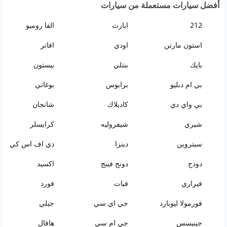
أفضل سيارات مستعملة من سيارات
212
ابارث
الفا روميو
استون مارتن
اودي
افاتر
بايك
بنتلي
بيستون
بي ام دبليو
برابوس
بوغاتي
بي واي دي
كاديلاك
شانجان
شيري
شيفروليه
كرايسلر
سيتروين
دينزا
دي اف اس كي
دودج
دونج فينج
اكسيد
فيراري
فيات
فورد
فورمولا ليوبارد
جي اي سي
جيلي
جينيسس
جي ام سي
هافال