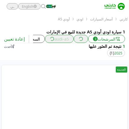
English
ـي
كارتي
أسعار السيارات
اودي
أودي A5
1 سيارة اودي أودي A5 جديدة للبيع في الإمارات
إعادة تعيين
المرشحات
audi-a5
السعر
السنة
3
1
نتيجة تم العثور عليها
الأحدث
)
1
(
2025
الجديدة