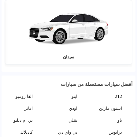
سيدان
أفضل سيارات مستعملة من سيارات
212
ايتو
الفا روميو
استون مارتن
اودي
افاتر
باو
بنتلي
بي ام دبليو
برابوس
بي واي دي
كاديلاك