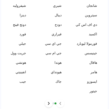
شانجان
شيري
شيفروليه
سيتروين
ديبال
دينزا
دي اف اس كي
دودج
دونج فينج
اكسيد
فيراري
فورد
فورمولا ليوبارد
جي اي سي
جيلي
جينيسس
جي ام سي
جريت وول
هافال
هوندا
هونشي
هامر
هيونداي
انفينيتي
ايسوزو
جاك
جيب
جيتور