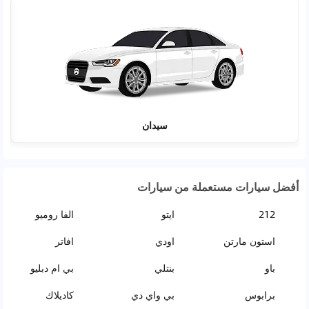
سيدان
أفضل سيارات مستعملة من سيارات
212
ايتو
الفا روميو
استون مارتن
اودي
افاتر
باو
بنتلي
بي ام دبليو
برابوس
بي واي دي
كاديلاك