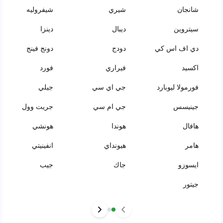
شانجان
شيري
شيفروليه
سيتروين
ديبال
دينزا
دي اف اس كي
دودج
دونج فينج
اكسيد
فيراري
فورد
فورمولا ليوبارد
جي اي سي
جيلي
جينيسس
جي ام سي
جريت وول
هافال
هوندا
هونشي
هامر
هيونداي
انفينيتي
ايسوزو
جاك
جيب
جيتور