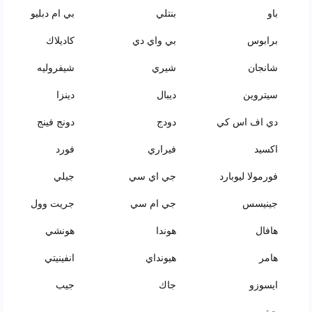
باو
بنتلي
بي ام دبليو
برابوس
بي واي دي
كاديلاك
شانجان
شيري
شيفروليه
سيتروين
ديبال
دينزا
دي اف اس كي
دودج
دونج فينج
اكسيد
فيراري
فورد
فورمولا ليوبارد
جي اي سي
جيلي
جينيسس
جي ام سي
جريت وول
هافال
هوندا
هونشي
هامر
هيونداي
انفينيتي
ايسوزو
جاك
جيب
جيتور