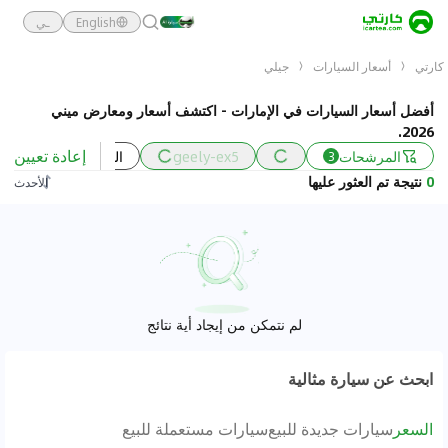
English
ـي
كارتي
أسعار السيارات
جيلي
أفضل أسعار السيارات في الإمارات - اكتشف أسعار ومعارض ميني
2026.
إعادة تعيين
المرشحات
geely-ex5
السعر
السنة
3
0
نتيجة تم العثور عليها
الأحدث
لم نتمكن من إيجاد أية نتائج
ابحث عن سيارة مثالية
السعر
سيارات جديدة للبيع
سيارات مستعملة للبيع