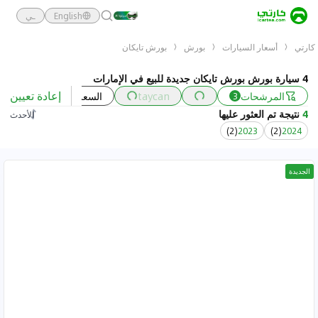
English
ـي
كارتي
أسعار السيارات
بورش
بورش تايكان
4 سيارة بورش بورش تايكان جديدة للبيع في الإمارات
إعادة تعيين
المرشحات
taycan
السعر
السنة
3
4
نتيجة تم العثور عليها
الأحدث
)
2
(
2023
)
2
(
2024
الجديدة