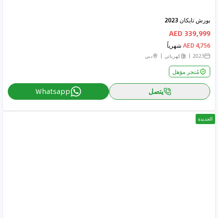
بورش تايكان 2023
339,999 AED
4,756 AED
شهرياً
2023
كهربائي
دبي
مُتجر مؤهل
يتصل
Whatsapp
الجديدة