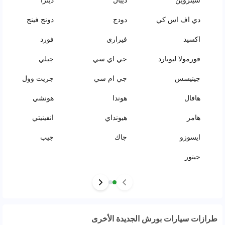
دي اف اس كي
دودج
دونج فينج
اكسيد
فيراري
فورد
فورمولا ليوبارد
جي اي سي
جيلي
جينيسس
جي ام سي
جريت وول
هافال
هوندا
هونشي
هامر
هيونداي
انفينيتي
ايسوزو
جاك
جيب
جيتور
طرازات سيارات بورش الجديدة الأخرى