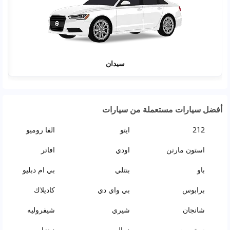
سيدان
أفضل سيارات مستعملة من سيارات
212
ايتو
الفا روميو
استون مارتن
اودي
افاتر
باو
بنتلي
بي ام دبليو
برابوس
بي واي دي
كاديلاك
شانجان
شيري
شيفروليه
سيتروين
ديبال
دينزا