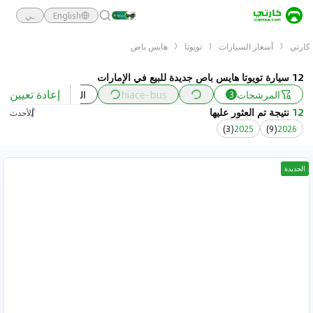
English
ـي
كارتي
أسعار السيارات
تويوتا
هايس باص
12 سيارة تويوتا هايس باص جديدة للبيع في الإمارات
إعادة تعيين
المرشحات
hiace-bus
السعر
السنة
3
12
نتيجة تم العثور عليها
الأحدث
)
3
(
2025
)
9
(
2026
الجديدة