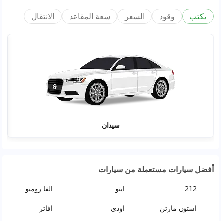
يكتب
وقود
السعر
سعة المقاعد
الانتقال
سيدان
أفضل سيارات مستعملة من سيارات
212
ايتو
الفا روميو
استون مارتن
اودي
افاتر