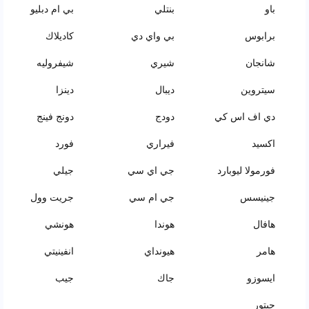
باو
بنتلي
بي ام دبليو
برابوس
بي واي دي
كاديلاك
شانجان
شيري
شيفروليه
سيتروين
ديبال
دينزا
دي اف اس كي
دودج
دونج فينج
اكسيد
فيراري
فورد
فورمولا ليوبارد
جي اي سي
جيلي
جينيسس
جي ام سي
جريت وول
هافال
هوندا
هونشي
هامر
هيونداي
انفينيتي
ايسوزو
جاك
جيب
جيتور