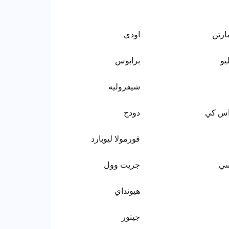
ارتن
اودي
يو
برابوس
شيفروليه
اس كي
دودج
فورمولا ليوبارد
سي
جريت وول
هيونداي
جيتور