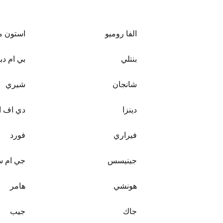
الفا روميو
استون م
بنتلي
بي ام دبل
شانجان
شيري
دينزا
دي اف 
فيراري
فورد
جينيسس
جي ام 
هونشي
هامر
جاك
جيب