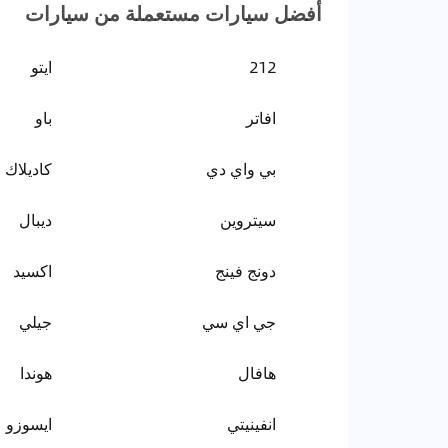
أفضل سيارات مستعملة من سيارات
212
ايتو
افاتر
باو
بي واي دي
كاديلاك
سيتروين
ديبال
دونج فينج
اكسيد
جي اي سي
جيلي
هافال
هوندا
انفينيتي
ايسوزو