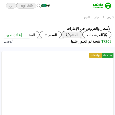
English
ـي
كارتي
سيارات للبيع
الأسعار والعروض في الإمارات
إعادة تعيين
المرشحات
المنتج
السعر
السنة
الحالة
17365
نتيجة تم العثور عليها
الأحدث
مستعملة
مواصفات