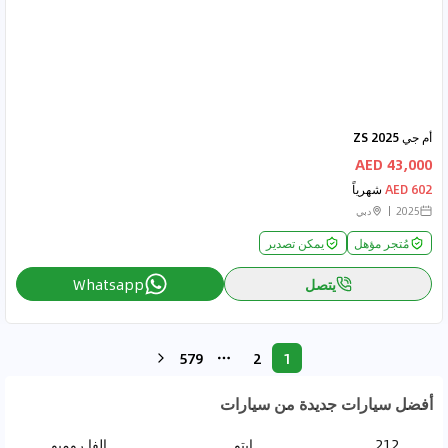
أم جي ZS 2025
43,000 AED
602 AED
شهرياً
2025
دبي
مُتجر مؤهل
يمكن تصدير
يتصل
Whatsapp
579
2
1
More pages
أفضل سيارات جديدة من سيارات
212
ايتو
الفا روميو