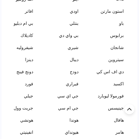
استون مارتن
اودي
افاتر
باو
بنتلي
بي ام دبليو
برابوس
بي واي دي
كاديلاك
شانجان
شيري
شيفروليه
سيتروين
ديبال
دينزا
دي اف اس كي
دودج
دونج فينج
اكسيد
فيراري
فورد
فورمولا ليوبارد
جي اي سي
جيلي
جينيسس
جي ام سي
جريت وول
هافال
هوندا
هونشي
هامر
هيونداي
انفينيتي