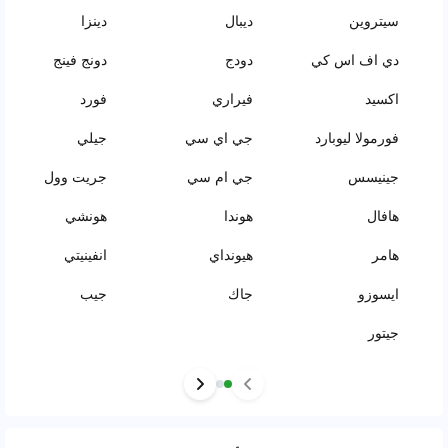
سيتروين
ديبال
دينزا
دي اف اس كي
دودج
دونج فينج
اكسيد
فيراري
فورد
فورمولا ليوبارد
جي اي سي
جيلي
جينيسس
جي ام سي
جريت وول
هافال
هوندا
هونشي
هامر
هيونداي
انفينيتي
ايسوزو
جاك
جيب
جيتور