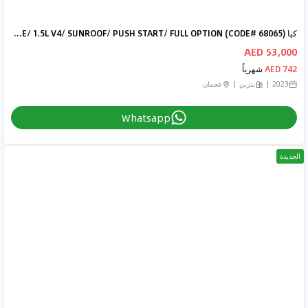
كيا Sonet DUAL TONE/ 1.5L V4/ SUNROOF/ PUSH START/ FULL OPTION (CODE# 68065)
53,000 AED
742 AED
شهرياً
2023
بنزين
عجمان
Whatsapp
الجديدة