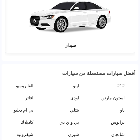
سيدان
أفضل سيارات مستعملة من سيارات
212
ايتو
الفا روميو
استون مارتن
اودي
افاتر
باو
بنتلي
بي ام دبليو
برابوس
بي واي دي
كاديلاك
شانجان
شيري
شيفروليه