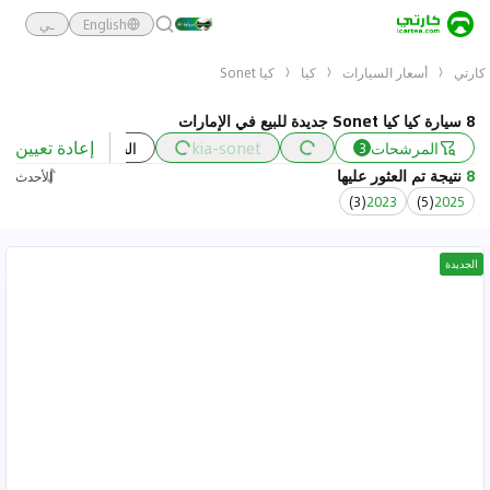
English
ـي
كارتي
أسعار السيارات
كيا
كيا Sonet
8 سيارة كيا كيا Sonet جديدة للبيع في الإمارات
إعادة تعيين
المرشحات
kia-sonet
السعر
السنة
3
8
نتيجة تم العثور عليها
الأحدث
)
3
(
2023
)
5
(
2025
الجديدة