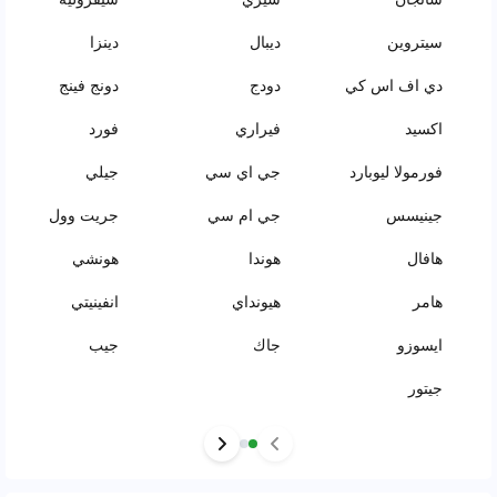
سيتروين
ديبال
دينزا
دي اف اس كي
دودج
دونج فينج
اكسيد
فيراري
فورد
فورمولا ليوبارد
جي اي سي
جيلي
جينيسس
جي ام سي
جريت وول
هافال
هوندا
هونشي
هامر
هيونداي
انفينيتي
ايسوزو
جاك
جيب
جيتور