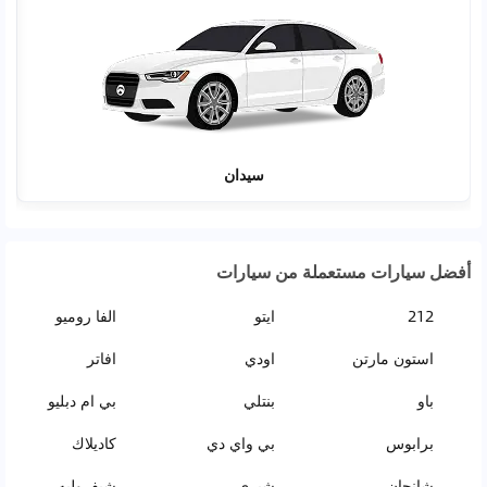
سيدان
أفضل سيارات مستعملة من سيارات
212
ايتو
الفا روميو
استون مارتن
اودي
افاتر
باو
بنتلي
بي ام دبليو
برابوس
بي واي دي
كاديلاك
شانجان
شيري
شيفروليه