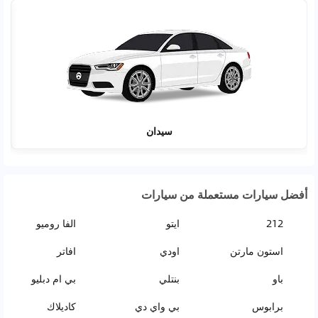
سيدان
أفضل سيارات مستعملة من سيارات
212
ايتو
الفا روميو
استون مارتن
اودي
افاتر
باو
بنتلي
بي ام دبليو
برابوس
بي واي دي
كاديلاك