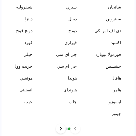
شانجان
شيري
شيفروليه
سيتروين
ديبال
دينزا
دي اف اس كي
دودج
دونج فينج
اكسيد
فيراري
فورد
فورمولا ليوبارد
جي اي سي
جيلي
جينيسس
جي ام سي
جريت وول
هافال
هوندا
هونشي
هامر
هيونداي
انفينيتي
ايسوزو
جاك
جيب
جيتور